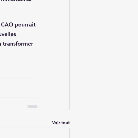
n CAO pourrait 
velles 
à transformer 
Voir tout