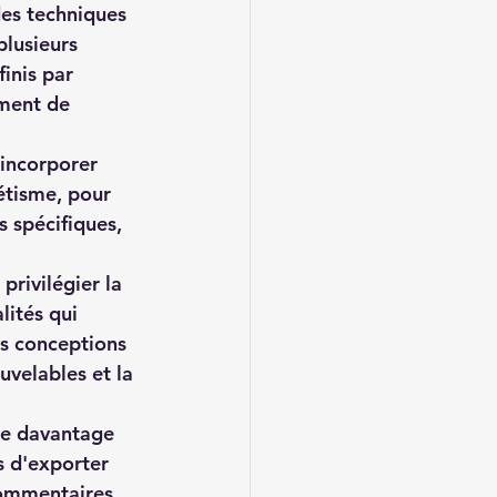
des techniques 
lusieurs 
inis par 
ement de 
 incorporer 
étisme, pour 
 spécifiques, 
privilégier la 
lités qui 
s conceptions 
uvelables et la 
re davantage 
 d'exporter 
commentaires 