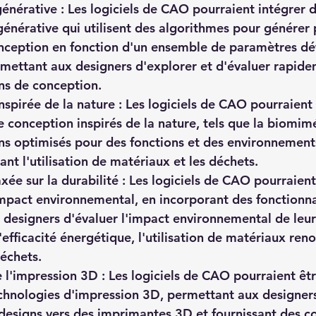
énérative : Les logiciels de CAO pourraient intégrer 
énérative qui utilisent des algorithmes pour générer p
nception en fonction d'un ensemble de paramètres déf
permettant aux designers d'explorer et d'évaluer rapid
ns de conception.
nspirée de la nature : Les logiciels de CAO pourraient
e conception inspirés de la nature, tels que la biomim
ns optimisés pour des fonctions et des environnements
ant l'utilisation de matériaux et les déchets.
ée sur la durabilité : Les logiciels de CAO pourraient 
'impact environnemental, en incorporant des fonctionna
designers d'évaluer l'impact environnemental de leur
'efficacité énergétique, l'utilisation de matériaux reno
échets.
e l'impression 3D : Les logiciels de CAO pourraient êt
chnologies d'impression 3D, permettant aux designers
 designs vers des imprimantes 3D et fournissant des 