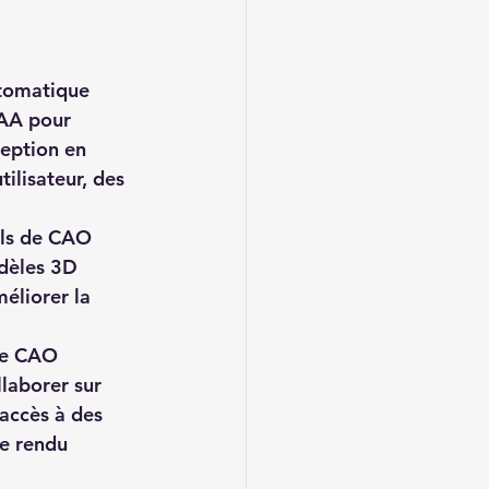
utomatique 
/AA pour 
eption en 
ilisateur, des 
els de CAO 
dèles 3D 
éliorer la 
 de CAO 
laborer sur 
accès à des 
e rendu 