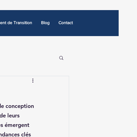
nt de Transition
Blog
Contact
de conception 
de leurs 
es émergent 
ndances clés 