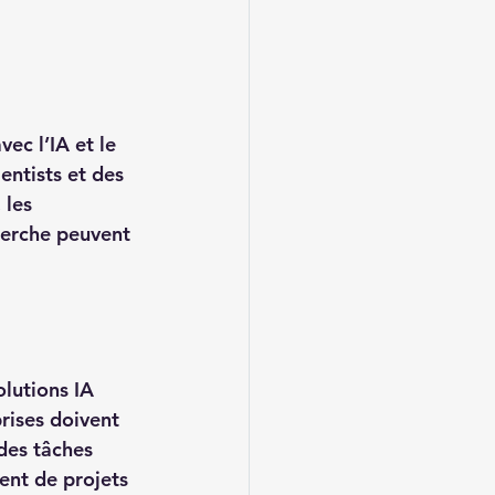
ec l’IA et le 
ntists et des 
 les 
cherche peuvent 
lutions IA 
rises doivent 
 des tâches 
ent de projets 