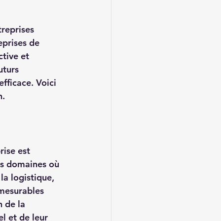
treprises 
eprises de 
tive et 
uturs 
fficace. Voici 
n.
ise est 
les domaines où 
la logistique, 
t mesurables 
n de la 
l et de leur 