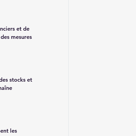
nciers et de 
r des mesures 
des stocks et 
haîne 
ent les 