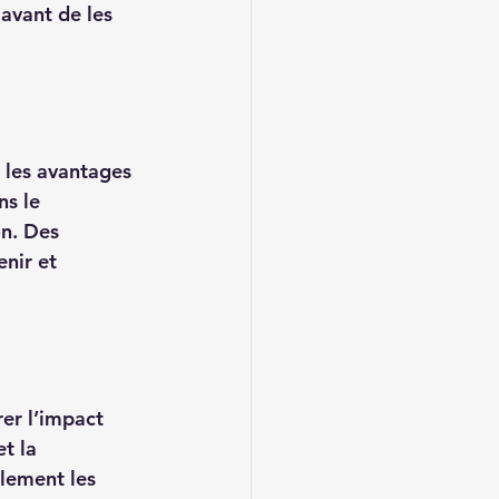
avant de les 
 les avantages 
ns le 
on. Des 
nir et 
er l’impact 
t la 
llement les 