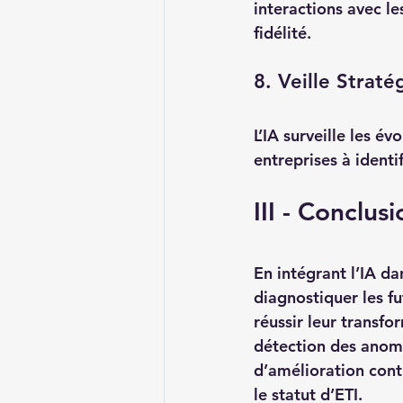
interactions avec les
fidélité.
8. Veille Straté
L’IA surveille les é
entreprises à ident
III - Conclus
En intégrant l’IA d
diagnostiquer les f
réussir leur transfo
détection des anoma
d’amélioration cont
le statut d’ETI.