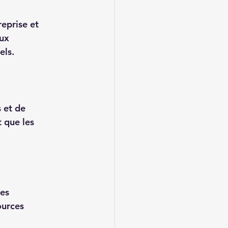
eprise et 
ux 
els.
 et de 
 que les 
es 
ources 