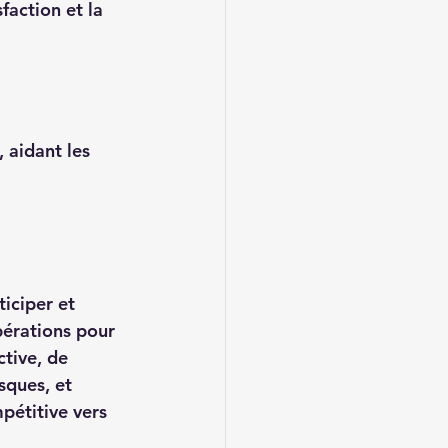
faction et la 
 aidant les 
iciper et 
pérations pour 
ctive, de 
sques, et 
pétitive vers 