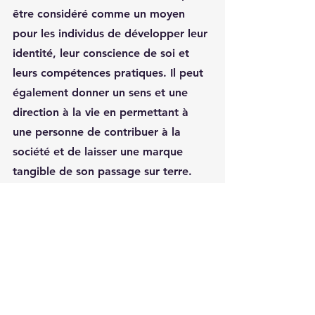
être considéré comme un moyen 
pour les individus de développer leur 
identité, leur conscience de soi et 
leurs compétences pratiques. Il peut 
également donner un sens et une 
direction à la vie en permettant à 
une personne de contribuer à la 
société et de laisser une marque 
tangible de son passage sur terre. 
Les aphorismes de Hegel et 
Crawford montrent que le travail 
manuel est plus qu'une activité 
économique : c'est une expérience 
profondément et significativement 
humaine.